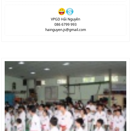
VPGD Hải Nguyên
086 6799 993
hainguyen.js@gmail.com
SẢN PHẨM MỚI