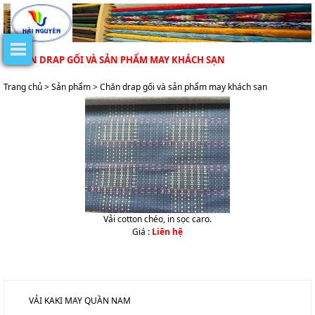
CHĂN DRAP GỐI VÀ SẢN PHẨM MAY KHÁCH SẠN
Trang chủ
>
Sản phẩm
> Chăn drap gối và sản phẩm may khách sạn
Vải cotton chéo, in sọc caro.
Giá :
Liên hệ
DANH MỤC SẢN PHẨM
VẢI KAKI MAY QUẦN NAM