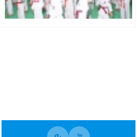
CHUYÊN CUNG CẤP VẢI BẢO HỘ LAO ĐỘNG, VÕ PHỤC, VẢI KHÁCH SẠN