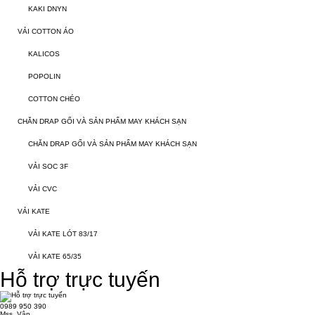
KAKI DNYN
VẢI COTTON ÁO
KALICOS
POPOLIN
COTTON CHÉO
CHĂN DRAP GỐI VÀ SẢN PHẨM MAY KHÁCH SẠN
CHĂN DRAP GỐI VÀ SẢN PHẨM MAY KHÁCH SẠN
VẢI SOC 3F
VẢI CVC
VẢI KATE
VẢI KATE LÓT 83/17
VẢI KATE 65/35
Hỗ trợ trực tuyến
0989 950 390
Mss. Vân