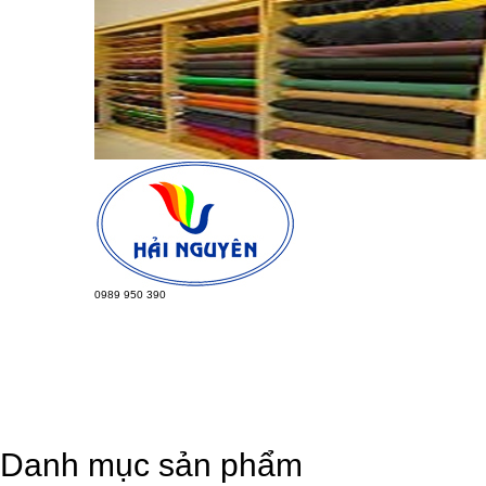
0989 950 390
TRANG CHỦ
GIỚI THIỆU
VẢI BỐ 100% COTTON DÙNG TRONG NGÀ
VẢI KATE
TIN TỨC
LIÊN 
Danh mục sản phẩm