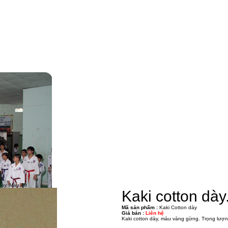
dày. Màu 40
Kaki cotton dà
Mã sản phẩm :
Kaki Cotton dày
Giá bán :
Liên hệ
Kaki cotton dày, màu vàng gừng. Trọng lượ