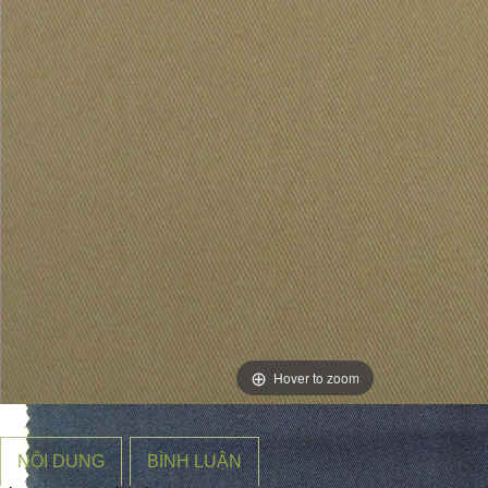
CHUYÊN CUNG CẤP VẢI BẢO HỘ LAO ĐỘNG,
VÕ PHỤC, VẢI KHÁCH SẠN
Hover to zoom
NỘI DUNG
BÌNH LUẬN