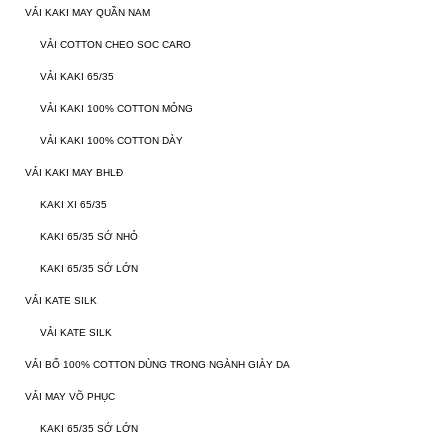
VẢI KAKI MAY QUẦN NAM
VẢI COTTON CHEO SOC CARO
VẢI KAKI 65/35
VẢI KAKI 100% COTTON MỎNG
VẢI KAKI 100% COTTON DÀY
VẢI KAKI MAY BHLĐ
KAKI XI 65/35
KAKI 65/35 SỚ NHỎ
KAKI 65/35 SỚ LỚN
VẢI KATE SILK
VẢI KATE SILK
VẢI BỐ 100% COTTON DÙNG TRONG NGÀNH GIÀY DA
VẢI MAY VÕ PHỤC
KAKI 65/35 SỚ LỚN