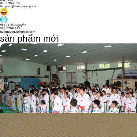
0989 950 390
thuyvan@hainguyenjs.com
VPGD Hải Nguyên
086 6799 993
hainguyen.js@gmail.com
sản phẩm mới
Kaki cotton dày. Màu 40
Trang chủ
>
Sản phẩm
>
Vải kaki May Quần nam
>
Vải KaKi 100% cotton dày
> Kaki cotton 