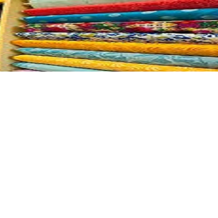
VẢI KAKI MAY QUẦN NAM
VẢI KAKI MAY BHLĐ
NH GIÀY DA
VẢI MAY VÕ PHỤC
CHĂN DR
HỆ