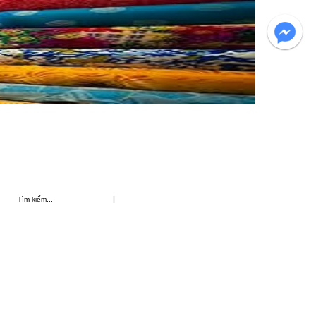
AP GỐI VÀ SẢN PHẨM MAY KHÁCH SẠN