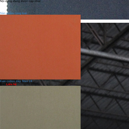
Nội dung đang được cập nhật ...
Sản phẩm cùng loại
Vải kaki 65/35 sớ lớn. Màu đen tuyền
Kaki cotton dày. Màu 24
Giá :
Liên hệ