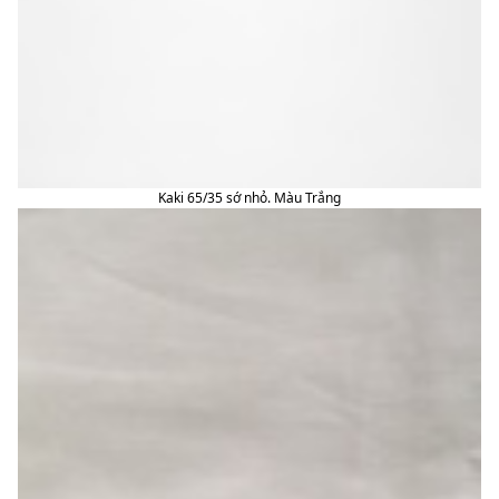
Kaki 65/35 sớ nhỏ. Màu Trắng