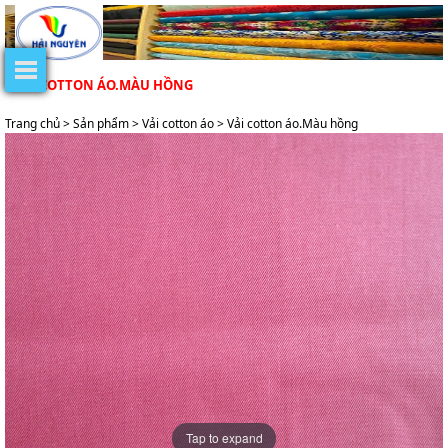
VẢI COTTON ÁO.MÀU HỒNG
Trang chủ
>
Sản phẩm
>
Vải cotton áo
> Vải cotton áo.Màu hồng
Tap to expand