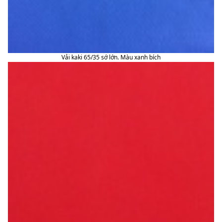
Vải kaki 65/35 sớ lớn. Màu xanh bích