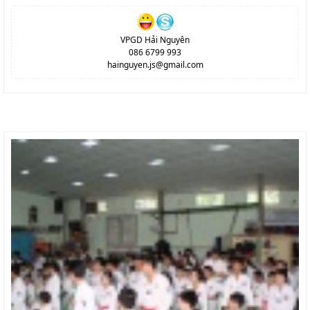
VPGD Hải Nguyên
086 6799 993
hainguyen.js@gmail.com
SẢN PHẨM MỚI