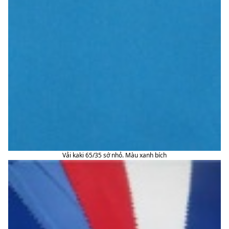
Vải kaki 65/35 sớ nhỏ. Màu xanh bích