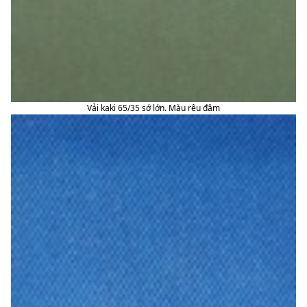
Vải kaki 65/35 sớ lớn. Màu rêu đậm