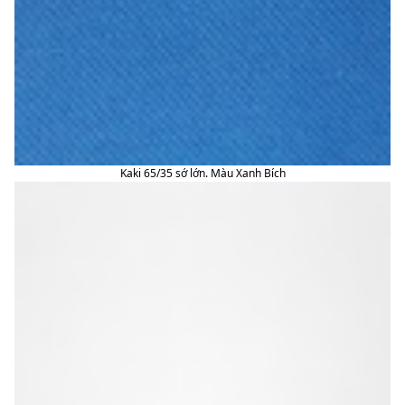
Kaki 65/35 sớ lớn. Màu Xanh Bích