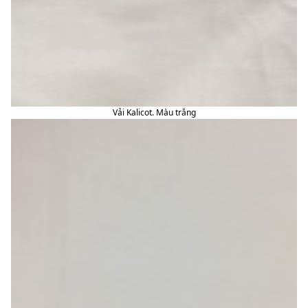
Vải Kalicot. Màu trắng