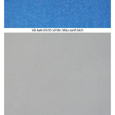
Vải kaki 65/35 sớ lớn. Màu xanh bích