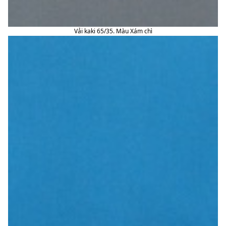
Vải kaki 65/35. Màu Xám chì