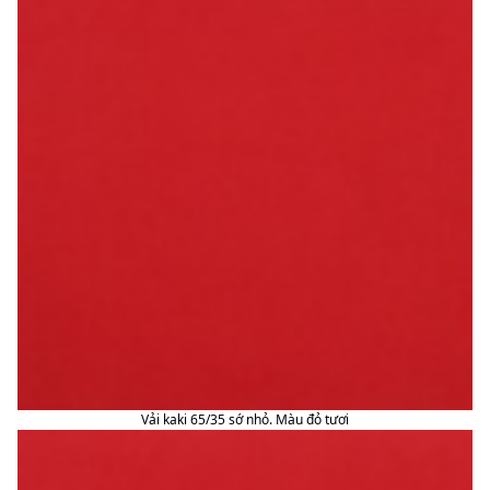
Vải kaki 65/35 sớ nhỏ. Màu đỏ tươi