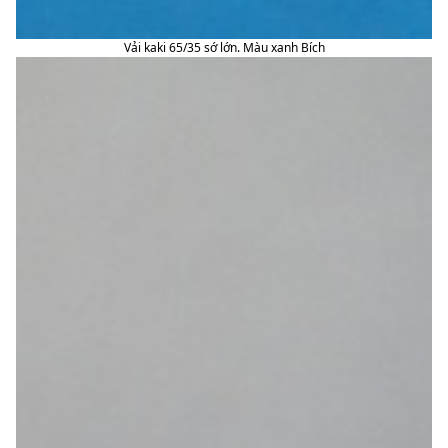
Vải kaki 65/35 sớ lớn. Màu xanh Bích