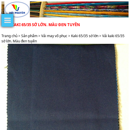
VẢI KAKI 65/35 SỚ LỚN. MÀU ĐEN TUYỀN
Trang chủ
>
Sản phẩm
>
Vải may võ phục
>
Kaki 65/35 sớ lớn
> Vải kaki 65/35
sớ lớn. Màu đen tuyền