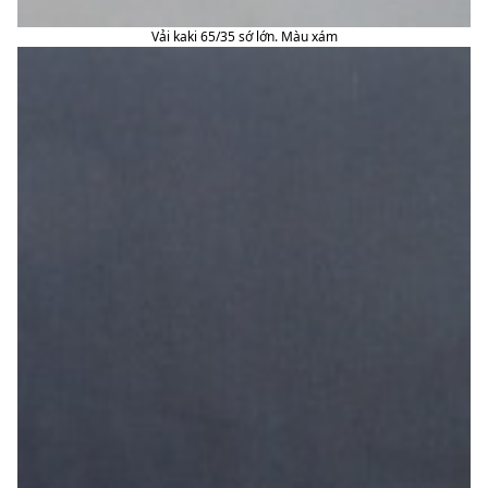
Vải kaki 65/35 sớ lớn. Màu xám