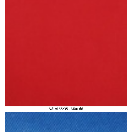
Vải xi 65/35 . Màu đỏ