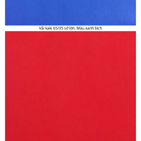
Vải kaki 65/35 sớ lớn. Màu xanh bích