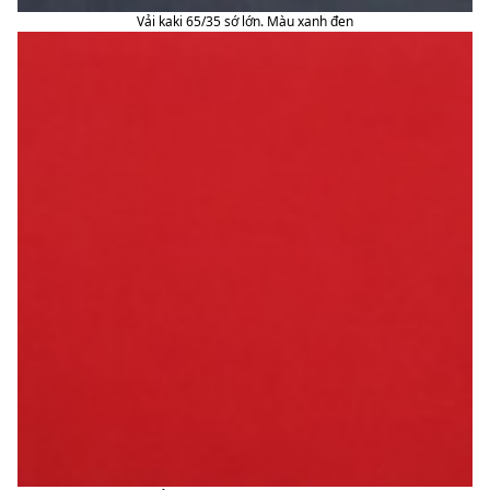
Vải kaki 65/35 sớ lớn. Màu xanh đen