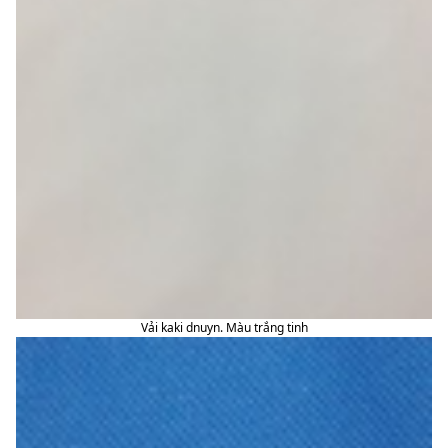
Vải kaki dnuyn. Màu trắng tinh