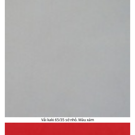
Vải kaki 65/35 sớ nhỏ. Màu xám