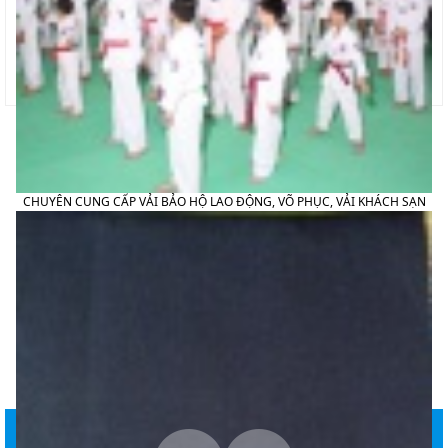
CHUYÊN CUNG CẤP VẢI BẢO HỘ LAO ĐỘNG, VÕ PHỤC, VẢI KHÁCH SẠN