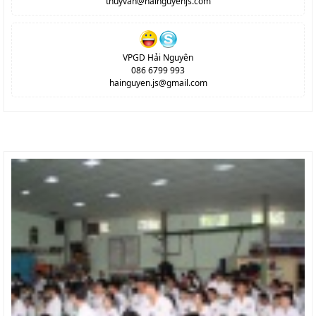
thuyvan@hainguyenjs.com
VPGD Hải Nguyên
086 6799 993
hainguyen.js@gmail.com
SẢN PHẨM MỚI