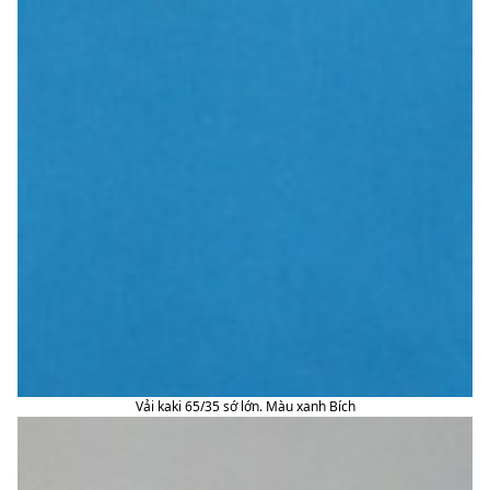
Vải kaki 65/35 sớ lớn. Màu xanh Bích