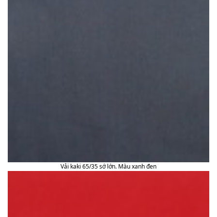
Vải kaki 65/35 sớ lớn. Màu xanh đen