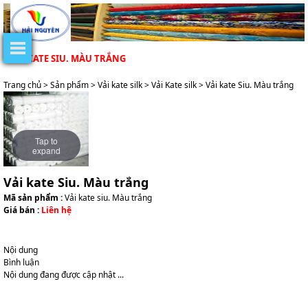
VẢI KATE SIU. MÀU TRẮNG
Trang chủ
>
Sản phẩm
>
Vải kate silk
>
Vải Kate silk
> Vải kate Siu. Màu trắng
Tap to
expand
Vải kate Siu. Màu trắng
Mã sản phẩm :
Vải kate siu. Màu trắng
Giá bán :
Liên hệ
Nội dung
Bình luận
Nội dung đang được cập nhật ...