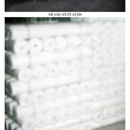
Vải mộc 65/35 sớ lớn