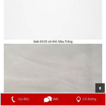
Kaki 65/35 sớ nhỏ. Màu Trắng
Chỉ đường
SMS
Gọi điện