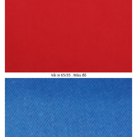
Vải xi 65/35 . Màu đỏ