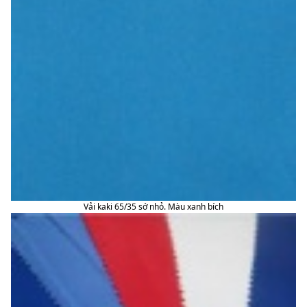
Vải kaki 65/35 sớ nhỏ. Màu xanh bích