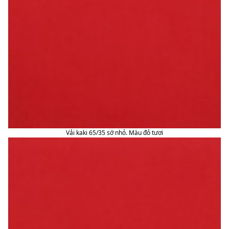
Vải kaki 65/35 sớ nhỏ. Màu đỏ tươi