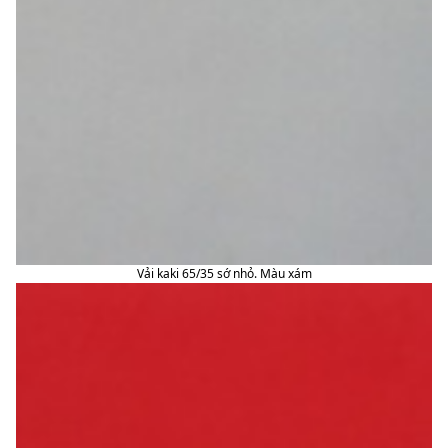
Vải kaki 65/35 sớ nhỏ. Màu xám