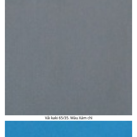
Vải kaki 65/35. Màu Xám chì