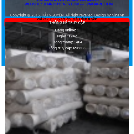
WEBSITE: HAINGUYENJS.COM --- VAIGIARE.COM
Copyright @ 2016, HẢI NGUYÊN. All right revered. Design by Nina.vn
Vải kaki 65/35 sớ lớn. Màu đen tuyền
THỐNG KÊ TRUY CẬP
Đang online: 1
Ngày : 1242
Trong tháng: 1464
Tổng truy cập: 656808