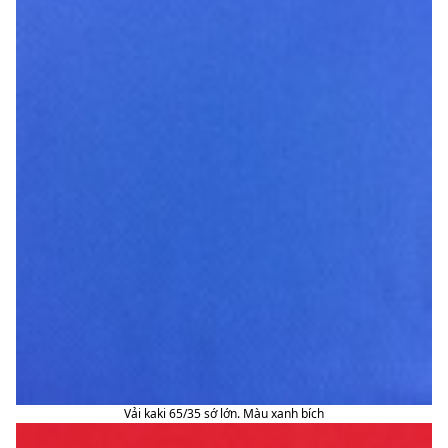
Vải kaki 65/35 sớ lớn. Màu xanh bích