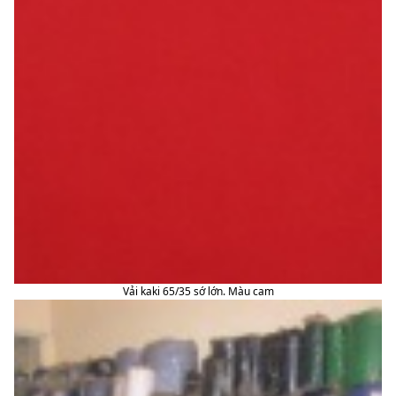
Vải kaki 65/35 sớ lớn. Màu cam